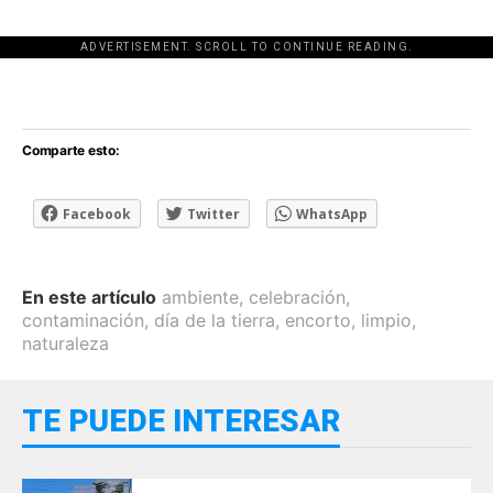
ADVERTISEMENT. SCROLL TO CONTINUE READING.
[adsforwp id="243463"]
Comparte esto:
Facebook
Twitter
WhatsApp
En este artículo
ambiente
,
celebración
,
contaminación
,
día de la tierra
,
encorto
,
limpio
,
naturaleza
TE PUEDE INTERESAR