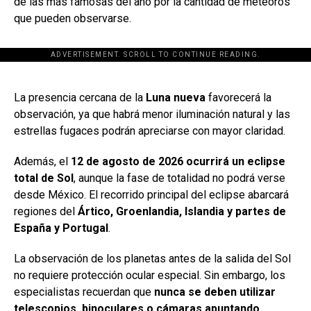
de las más famosas del año por la cantidad de meteoros
que pueden observarse.
ADVERTISEMENT. SCROLL TO CONTINUE READING.
[adsforwp id="243463"]
La presencia cercana de la
Luna nueva
favorecerá la
observación, ya que habrá menor iluminación natural y las
estrellas fugaces podrán apreciarse con mayor claridad.
Además, el
12 de agosto de 2026 ocurrirá un eclipse
total de Sol
, aunque la fase de totalidad no podrá verse
desde México. El recorrido principal del eclipse abarcará
regiones del
Ártico, Groenlandia, Islandia y partes de
España y Portugal
.
La observación de los planetas antes de la salida del Sol
no requiere protección ocular especial. Sin embargo, los
especialistas recuerdan que
nunca se deben utilizar
telescopios, binoculares o cámaras apuntando