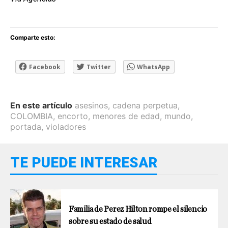
Comparte esto:
Facebook
Twitter
WhatsApp
En este artículo
asesinos
,
cadena perpetua
,
COLOMBIA
,
encorto
,
menores de edad
,
mundo
,
portada
,
violadores
TE PUEDE INTERESAR
Familia de Perez Hilton rompe el silencio
sobre su estado de salud