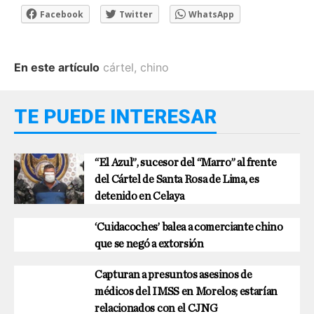
Facebook
Twitter
WhatsApp
En este artículo
cártel
,
chino
TE PUEDE INTERESAR
“El Azul”, sucesor del “Marro” al frente
del Cártel de Santa Rosa de Lima, es
detenido en Celaya
‘Cuidacoches’ balea a comerciante chino
que se negó a extorsión
Capturan a presuntos asesinos de
médicos del IMSS en Morelos; estarían
relacionados con el CJNG