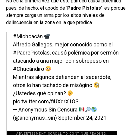
No es la primera vez que este párroco causa polémica
pues, de hecho, el apodo de ‘
Padre Pistolas
‘ es porque
siempre carga un arma por los altos niveles de
delincuencia en la zona en la que predica.
#Michoacán
Alfredo Gallegos, mejor conocido como el
#PadrePistolas
, causó polémica por sermón
atacando a una mujer con sobrepeso en
#Chucándiro
Mientras algunos defienden al sacerdote,
otros lo han tachado de misógino
¿Ustedes qué opinan?
pic.twitter.com/fiUXqrX1OS
— Anonymous Sin Censura
(@anonymus_sin)
September 24, 2021
ADVERTISEMENT. SCROLL TO CONTINUE READING.