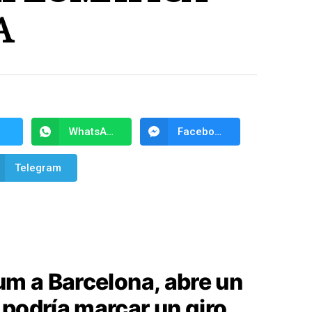
A
WhatsApp
Facebook Messenger
Telegram
um a Barcelona, abre un
 podría marcar un giro