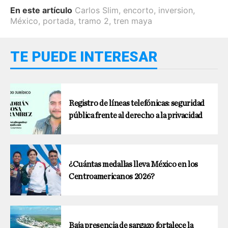
En este artículo
Carlos Slim
,
encorto
,
inversion
,
México
,
portada
,
tramo 2
,
tren maya
TE PUEDE INTERESAR
Registro de líneas telefónicas: seguridad
pública frente al derecho a la privacidad
¿Cuántas medallas lleva México en los
Centroamericanos 2026?
Baja presencia de sargazo fortalece la