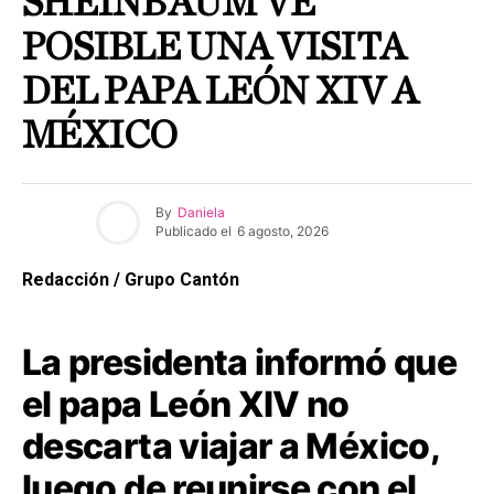
SHEINBAUM VE
POSIBLE UNA VISITA
DEL PAPA LEÓN XIV A
MÉXICO
By
Daniela
Publicado el
6 agosto, 2026
Redacción / Grupo Cantón
La presidenta informó que
el papa León XIV no
descarta viajar a México,
luego de reunirse con el