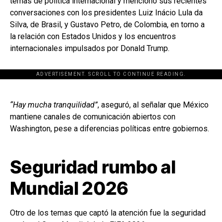
temas de política internacional y mencionó sus recientes
conversaciones con los presidentes
Luiz Inácio Lula da
Silva
, de
Brasil
, y
Gustavo Petro
, de
Colombia
, en torno a
la relación con
Estados Unidos
y los encuentros
internacionales impulsados por
Donald Trump
.
ADVERTISEMENT. SCROLL TO CONTINUE READING.
[adsforwp id="243463"]
“Hay mucha tranquilidad”
, aseguró, al señalar que México
mantiene canales de comunicación abiertos con
Washington, pese a diferencias políticas entre gobiernos.
Seguridad rumbo al
Mundial 2026
Otro de los temas que captó la atención fue la seguridad