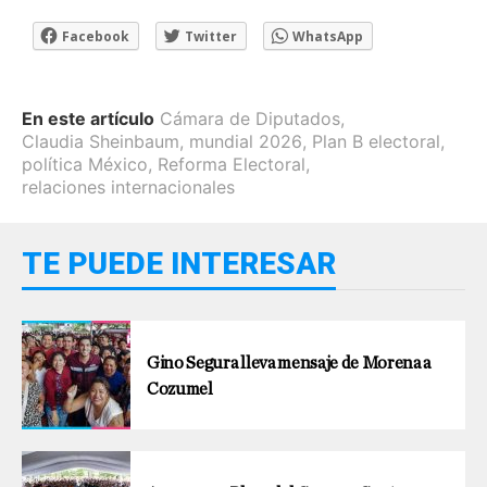
Facebook
Twitter
WhatsApp
En este artículo
Cámara de Diputados
,
Claudia Sheinbaum
,
mundial 2026
,
Plan B electoral
,
política México
,
Reforma Electoral
,
relaciones internacionales
TE PUEDE INTERESAR
Gino Segura lleva mensaje de Morena a
Cozumel