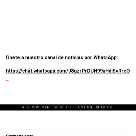
Únete a nuestro canal de noticias por WhatsApp:
https://chat.whatsapp.com/J8gzrPrDUN99uHdiSvRrcO
ADVERTISEMENT. SCROLL TO CONTINUE READING.
[adsforwp id="243463"]
Comparte esto: