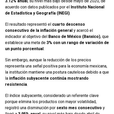
3.12% anual
, su nivel más bajo desde mayo de 2020, de
acuerdo con datos publicados por el
Instituto Nacional
de Estadística y Geografía (INEGI)
.
El resultado representó el
cuarto descenso
consecutivo de la inflación general
y acercó el
indicador al objetivo del
Banco de México (Banxico)
, que
establece una meta de
3% con un rango de variación de
un punto porcentual
.
Sin embargo, aunque la reducción de los precios
representa una señal positiva para la economía mexicana,
la institución mantiene una postura cautelosa debido a que
la
inflación subyacente continúa mostrando
resistencia
.
El índice subyacente, considerado un referente clave
porque elimina los productos con mayor volatilidad,
registró una disminución por
sexto mes consecutivo
y
llegó a
3.95% anual
, su nivel más bajo desde abril de