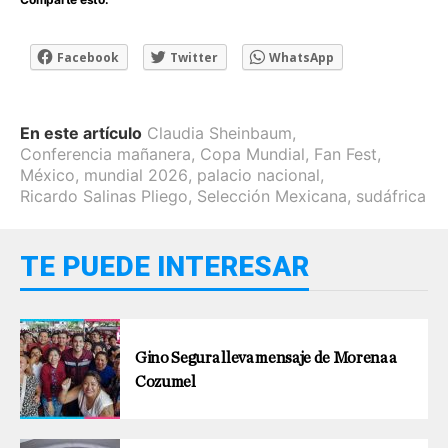
Facebook
Twitter
WhatsApp
En este artículo
Claudia Sheinbaum
,
Conferencia mañanera
,
Copa Mundial
,
Fan Fest
,
México
,
mundial 2026
,
palacio nacional
,
Ricardo Salinas Pliego
,
Selección Mexicana
,
sudáfrica
TE PUEDE INTERESAR
Gino Segura lleva mensaje de Morena a
Cozumel