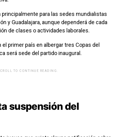
a principalmente para las sedes mundialistas
eón y Guadalajara, aunque dependerá de cada
ón de clases o actividades laborales.
n el primer país en albergar tres Copas del
a será sede del partido inaugural.
SCROLL TO CONTINUE READING.
rwp id="243463"]
a suspensión del