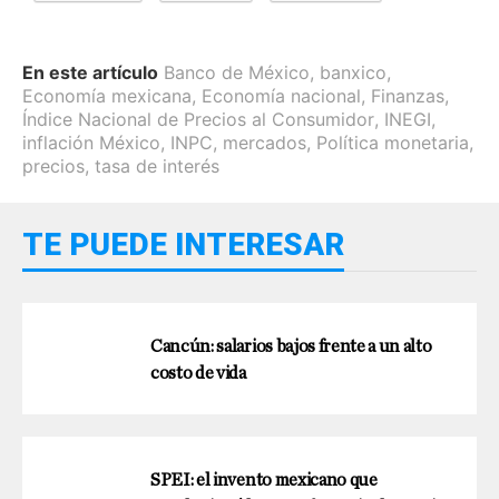
En este artículo
Banco de México
,
banxico
,
Economía mexicana
,
Economía nacional
,
Finanzas
,
Índice Nacional de Precios al Consumidor
,
INEGI
,
inflación México
,
INPC
,
mercados
,
Política monetaria
,
precios
,
tasa de interés
TE PUEDE INTERESAR
Cancún: salarios bajos frente a un alto
costo de vida
SPEI: el invento mexicano que