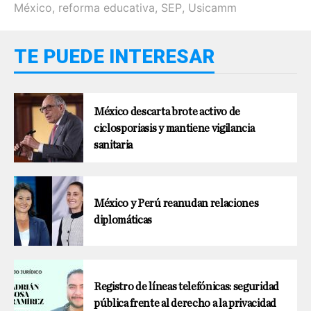
México
,
reforma educativa
,
SEP
,
Usicamm
TE PUEDE INTERESAR
México descarta brote activo de
ciclosporiasis y mantiene vigilancia
sanitaria
México y Perú reanudan relaciones
diplomáticas
Registro de líneas telefónicas: seguridad
pública frente al derecho a la privacidad