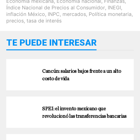
Economía mexicana
,
Economía nacional
,
Finanzas
,
Índice Nacional de Precios al Consumidor
,
INEGI
,
inflación México
,
INPC
,
mercados
,
Política monetaria
,
precios
,
tasa de interés
TE PUEDE INTERESAR
Cancún: salarios bajos frente a un alto
costo de vida
SPEI: el invento mexicano que
revolucionó las transferencias bancarias