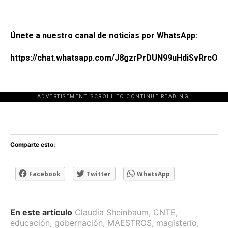
Únete a nuestro canal de noticias por WhatsApp:
https://chat.whatsapp.com/J8gzrPrDUN99uHdiSvRrcO
ADVERTISEMENT. SCROLL TO CONTINUE READING.
[adsforwp id="243463"]
Comparte esto:
Facebook
Twitter
WhatsApp
En este artículo
Claudia Sheinbaum
,
CNTE
,
educación
,
gobernación
,
MAESTROS
,
magisterio
,