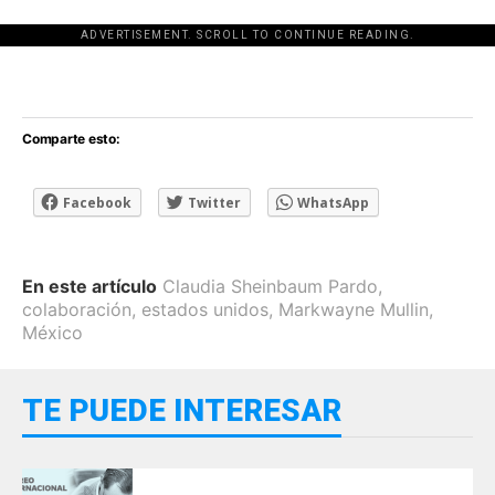
ADVERTISEMENT. SCROLL TO CONTINUE READING.
[adsforwp id="243463"]
Comparte esto:
Facebook
Twitter
WhatsApp
En este artículo
Claudia Sheinbaum Pardo
,
colaboración
,
estados unidos
,
Markwayne Mullin
,
México
TE PUEDE INTERESAR