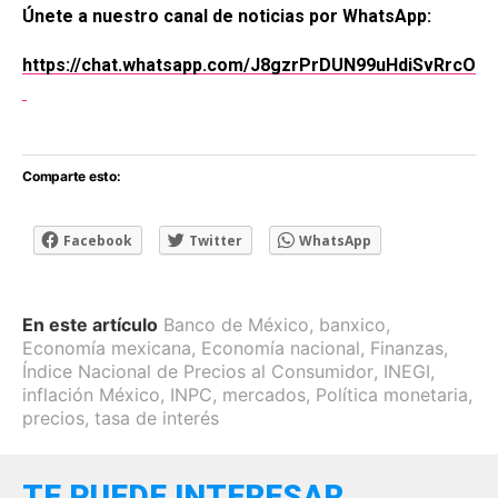
Únete a nuestro canal de noticias por WhatsApp:
https://chat.whatsapp.com/J8gzrPrDUN99uHdiSvRrcO
Comparte esto:
Facebook
Twitter
WhatsApp
En este artículo
Banco de México
,
banxico
,
Economía mexicana
,
Economía nacional
,
Finanzas
,
Índice Nacional de Precios al Consumidor
,
INEGI
,
inflación México
,
INPC
,
mercados
,
Política monetaria
,
precios
,
tasa de interés
TE PUEDE INTERESAR