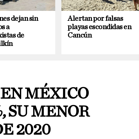
nes dejan sin
Alertan por falsas
os a
playas escondidas en
istas de
Cancún
lkín
 EN MÉXICO
%, SU MENOR
E 2020