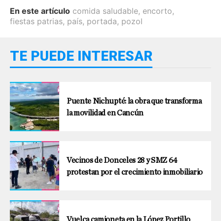
En este artículo
comida saludable
,
encorto
,
fiestas patrias
,
país
,
portada
,
pozol
TE PUEDE INTERESAR
Puente Nichupté: la obra que transforma
la movilidad en Cancún
Vecinos de Donceles 28 y SMZ 64
protestan por el crecimiento inmobiliario
Vuelca camioneta en la López Portillo