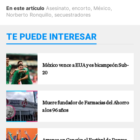
En este artículo
Asesinato
,
encorto
,
México
,
Norberto Ronquillo
,
secuestradores
TE PUEDE INTERESAR
México vence a EUA y es bicampeón Sub-
20
Muere fundador de Farmacias del Ahorro
a los 96 años