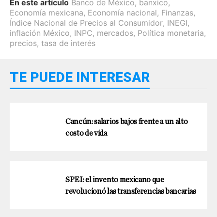
En este artículo
Banco de México
,
banxico
,
Economía mexicana
,
Economía nacional
,
Finanzas
,
Índice Nacional de Precios al Consumidor
,
INEGI
,
inflación México
,
INPC
,
mercados
,
Política monetaria
,
precios
,
tasa de interés
TE PUEDE INTERESAR
Cancún: salarios bajos frente a un alto
costo de vida
SPEI: el invento mexicano que
revolucionó las transferencias bancarias