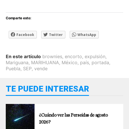
Comparte esto:
Facebook
Twitter
WhatsApp
En este artículo
brownies
,
encorto
,
expulsión
,
Mariguana
,
MARIHUANA
,
México
,
país
,
portada
,
Puebla
,
SEP
,
vende
TE PUEDE INTERESAR
¿Cuándo ver las Perseidas de agosto
2026?