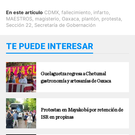
En este artículo
CDMX
,
fallecimiento
,
infarto
,
MAESTROS
,
magisterio
,
Oaxaca
,
plantón
,
protesta
,
Sección 22
,
Secretaría de Gobernación
TE PUEDE INTERESAR
Guelaguetza regresa a Chetumal
gastronomía y artesanías de Oaxaca
Protestan en Mayakobá por retención de
ISR en propinas