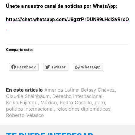
Únete a nuestro canal de noticias por WhatsApp:
https://chat.whatsapp.com/J8gzrPrDUN99uHdiSvRrcO
Comparte esto:
Facebook
Twitter
WhatsApp
En este artículo
America Latina
,
Betssy Chávez
,
Claudia Sheinbaum
,
Derecho internacional
,
Keiko Fujimori
,
México
,
Pedro Castillo
,
perú
,
política internacional
,
relaciones diplomáticas
,
Roberto Velasco