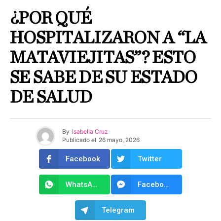
¿POR QUÉ
HOSPITALIZARON A “LA
MATAVIEJITAS”? ESTO
SE SABE DE SU ESTADO
DE SALUD
By
Isabella Cruz
Publicado el
26 mayo, 2026
Facebook
Twitter
WhatsApp
Facebook Messenger
Telegram