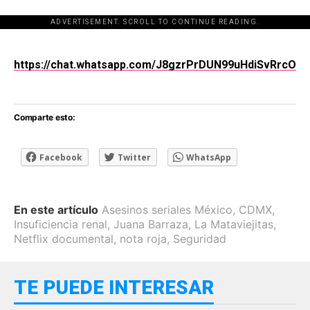
ADVERTISEMENT. SCROLL TO CONTINUE READING.
[adsforwp id="243463"]
https://chat.whatsapp.com/J8gzrPrDUN99uHdiSvRrcO
Comparte esto:
Facebook
Twitter
WhatsApp
En este artículo
Asesinos seriales México
,
CDMX
,
Insuficiencia renal
,
Juana Barraza
,
La Mataviejitas
,
Netflix documental
,
nota roja
,
Seguridad
TE PUEDE INTERESAR