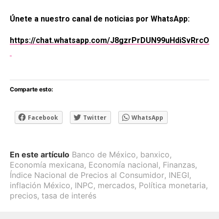
Únete a nuestro canal de noticias por WhatsApp:
https://chat.whatsapp.com/J8gzrPrDUN99uHdiSvRrcO
Comparte esto:
Facebook
Twitter
WhatsApp
En este artículo
Banco de México
,
banxico
,
Economía mexicana
,
Economía nacional
,
Finanzas
,
Índice Nacional de Precios al Consumidor
,
INEGI
,
inflación México
,
INPC
,
mercados
,
Política monetaria
,
precios
,
tasa de interés