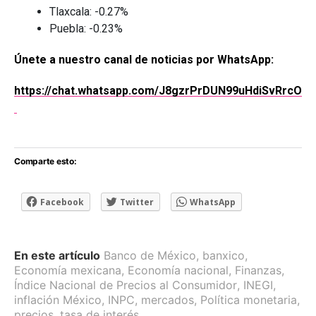
Tlaxcala: -0.27%
Puebla: -0.23%
Únete a nuestro canal de noticias por WhatsApp:
https://chat.whatsapp.com/J8gzrPrDUN99uHdiSvRrcO
Comparte esto:
Facebook
Twitter
WhatsApp
En este artículo
Banco de México
,
banxico
,
Economía mexicana
,
Economía nacional
,
Finanzas
,
Índice Nacional de Precios al Consumidor
,
INEGI
,
inflación México
,
INPC
,
mercados
,
Política monetaria
,
precios
,
tasa de interés