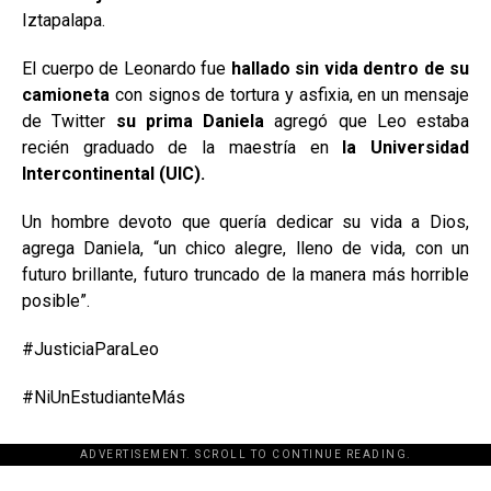
Iztapalapa.
El cuerpo de Leonardo fue
hallado sin vida dentro de su
camioneta
con signos de tortura y asfixia, en un mensaje
de Twitter
su prima Daniela
agregó que Leo estaba
recién graduado de la maestría en
la Universidad
Intercontinental (UIC).
Un hombre devoto que quería dedicar su vida a Dios,
agrega Daniela, “un chico alegre, lleno de vida, con un
futuro brillante, futuro truncado de la manera más horrible
posible”.
#JusticiaParaLeo
#NiUnEstudianteMás
ADVERTISEMENT. SCROLL TO CONTINUE READING.
[adsforwp id="243463"]