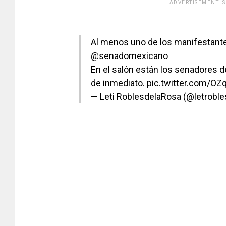
ADVERTISEMENT. 
[adsfo
Al menos uno de los manifestantes 
@senadomexicano
En el salón están los senadores de
de inmediato.
pic.twitter.com/
— Leti RoblesdelaRosa (@letrobl