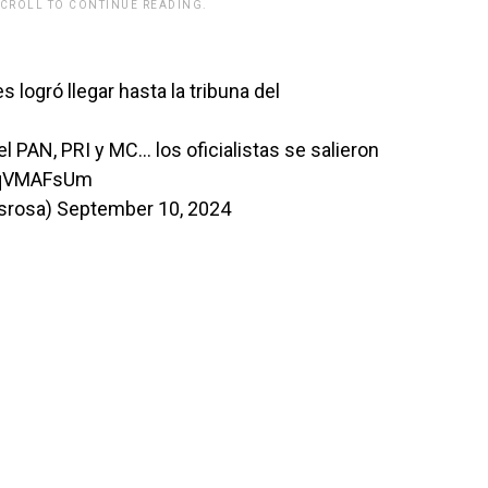
SCROLL TO CONTINUE READING.
rwp id="243463"]
logró llegar hasta la tribuna del
l PAN, PRI y MC… los oficialistas se salieron
OZqVMAFsUm
esrosa)
September 10, 2024