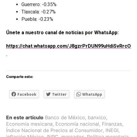
Guerrero: -0.35%
Tlaxcala: -0.27%
Puebla: -0.23%
Únete a nuestro canal de noticias por WhatsApp:
https://chat.whatsapp.com/J8gzrPrDUN99uHdiSvRrcO
Comparte esto:
Facebook
Twitter
WhatsApp
En este artículo
Banco de México
,
banxico
,
Economía mexicana
,
Economía nacional
,
Finanzas
,
Índice Nacional de Precios al Consumidor
,
INEGI
,
inflación México
,
INPC
,
mercados
,
Política monetaria
,