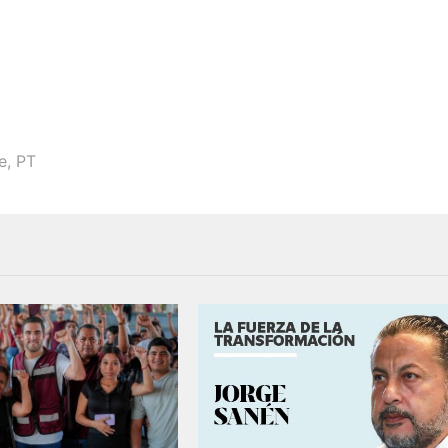
e
,
PT