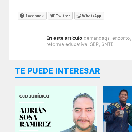
Facebook
Twitter
WhatsApp
En este artículo
demandaqs
,
encorto
reforma educativa
,
SEP
,
SNTE
TE PUEDE INTERESAR