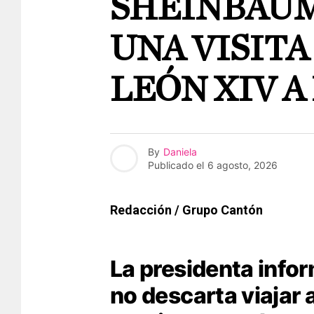
SHEINBAUM
UNA VISITA
LEÓN XIV A
By
Daniela
Publicado el
6 agosto, 2026
Redacción / Grupo Cantón
La presidenta info
no descarta viajar 