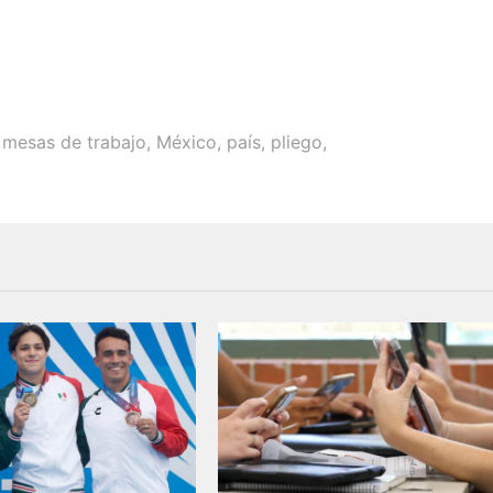
,
mesas de trabajo
,
México
,
país
,
pliego
,