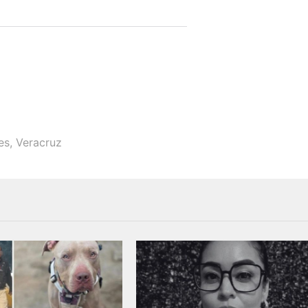
es
,
Veracruz