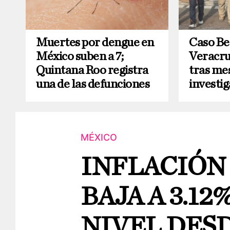
Muertes por dengue en
Caso Ben
México suben a 7;
Veracru
Quintana Roo registra
tras me
una de las defunciones
investi
MÉXICO
INFLACIÓN
BAJA A 3.12
NIVEL DESD