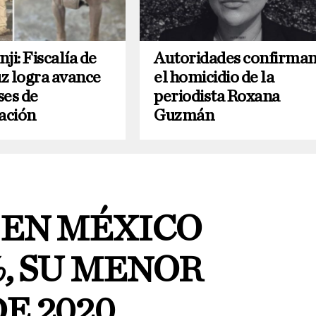
ji: Fiscalía de
Autoridades confirma
z logra avance
el homicidio de la
ses de
periodista Roxana
gación
Guzmán
 EN MÉXICO
%, SU MENOR
E 2020