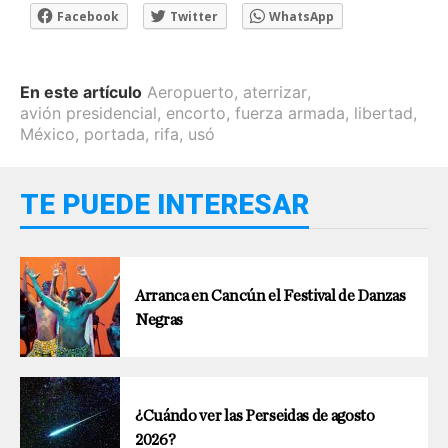
Facebook
Twitter
WhatsApp
En este artículo
Aeropuerto
,
aterrizar
,
avión presidencial
,
encorto
,
fuerza armada
,
libertad
,
México
,
portada
,
rifa
,
usó
TE PUEDE INTERESAR
Arranca en Cancún el Festival de Danzas
Negras
¿Cuándo ver las Perseidas de agosto
2026?