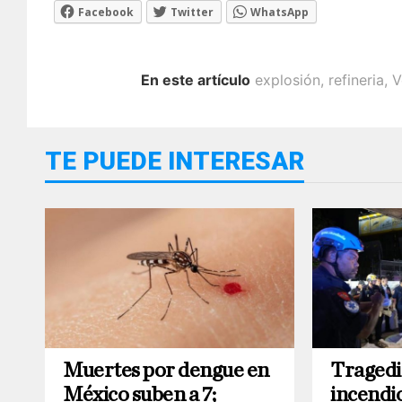
Facebook
Twitter
WhatsApp
En este artículo
explosión
,
refineria
,
V
TE PUEDE INTERESAR
Muertes por dengue en
Tragedi
México suben a 7;
incendi