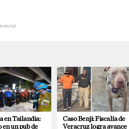
eracruz
a en Tailandia:
Caso Benji: Fiscalía de
o en un pub de
Veracruz logra avance