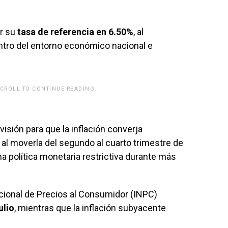
r su
tasa de referencia en 6.50%
, al
ntro del entorno económico nacional e
SCROLL TO CONTINUE READING.
rwp id="243463"]
isión para que la inflación converja
al moverla del segundo al cuarto trimestre de
 política monetaria restrictiva durante más
acional de Precios al Consumidor (INPC)
ulio
, mientras que la inflación subyacente