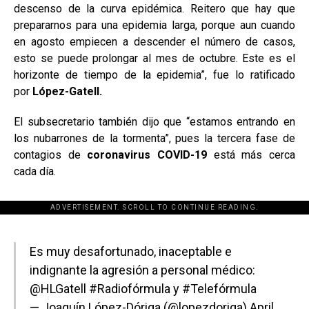
descenso de la curva epidémica. Reitero que hay que
prepararnos para una epidemia larga, porque aun cuando
en agosto empiecen a descender el número de casos,
esto se puede prolongar al mes de octubre. Este es el
horizonte de tiempo de la epidemia”, fue lo ratificado
por
López-Gatell.
El subsecretario también dijo que “estamos entrando en
los nubarrones de la tormenta”, pues la tercera fase de
contagios de
coronavirus COVID-19
está más cerca
cada día.
ADVERTISEMENT. SCROLL TO CONTINUE READING.
[adsforwp id="243463"]
Es muy desafortunado, inaceptable e
indignante la agresión a personal médico:
@HLGatell
#Radiofórmula
y
#Telefórmula
— Joaquín López-Dóriga (@lopezdoriga)
April