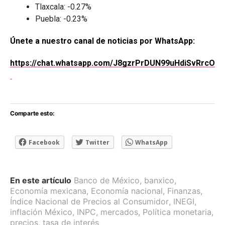
Tlaxcala: -0.27%
Puebla: -0.23%
Únete a nuestro canal de noticias por WhatsApp:
https://chat.whatsapp.com/J8gzrPrDUN99uHdiSvRrcO
Comparte esto:
Facebook
Twitter
WhatsApp
En este artículo
Banco de México
,
banxico
,
Economía mexicana
,
Economía nacional
,
Finanzas
,
Índice Nacional de Precios al Consumidor
,
INEGI
,
inflación México
,
INPC
,
mercados
,
Política monetaria
,
precios
,
tasa de interés