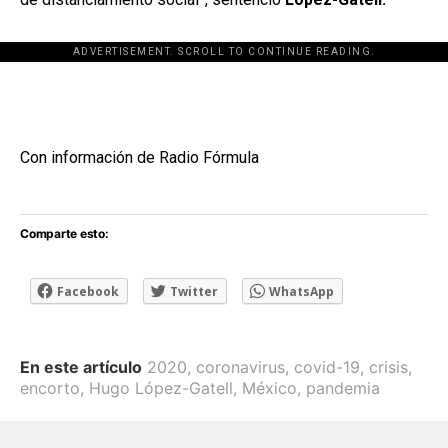
ADVERTISEMENT. SCROLL TO CONTINUE READING.
[adsforwp id="243463"]
Con información de Radio Fórmula
Comparte esto:
Facebook
Twitter
WhatsApp
En este artículo
2020
,
coronavirus
,
covid-19
,
crisis
,
encorto
,
Hugo López-Gatell
,
México
,
pandemia