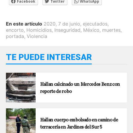
Facebook
Twitter
WhatsApp
En este artículo
2020
,
7 de junio
,
ejecutados
,
encorto
,
Homicidios
,
Inseguridad
,
México
,
muertes
,
portada
,
Violencia
TE PUEDE INTERESAR
Hallan calcinado un Mercedes Benz con
reporte de robo
Hallan cuerpo embolsado en camino de
terracería en Jardines del Sur 5