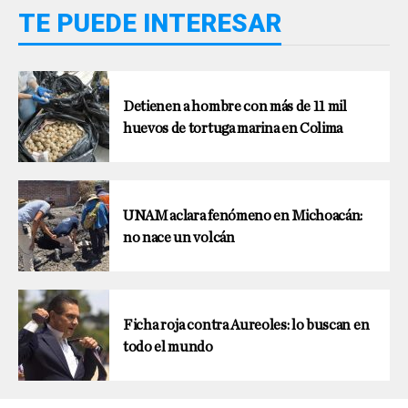
TE PUEDE INTERESAR
Detienen a hombre con más de 11 mil
huevos de tortuga marina en Colima
UNAM aclara fenómeno en Michoacán:
no nace un volcán
Ficha roja contra Aureoles: lo buscan en
todo el mundo