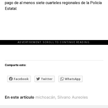
pago de al menos siete cuarteles regionales de la Policía
Estatal.
ADVERTISEMENT. SCROLL TO CONTINUE READING.
[adsforwp id="243463"]
Comparte esto:
Facebook
Twitter
WhatsApp
En este artículo
michoacán
,
Silvano Aureoles