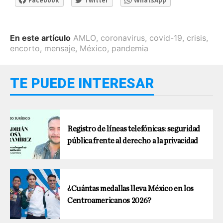
Facebook
Twitter
WhatsApp
En este artículo
AMLO
,
coronavirus
,
covid-19
,
crisis
,
encorto
,
mensaje
,
México
,
pandemia
TE PUEDE INTERESAR
Registro de líneas telefónicas: seguridad
pública frente al derecho a la privacidad
¿Cuántas medallas lleva México en los
Centroamericanos 2026?