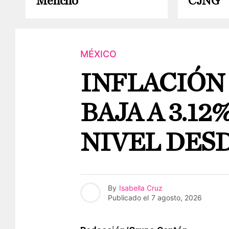
Mencho”
CJNG
MÉXICO
INFLACIÓN
BAJA A 3.12
NIVEL DESD
By
Isabella Cruz
Publicado el
7 agosto, 2026