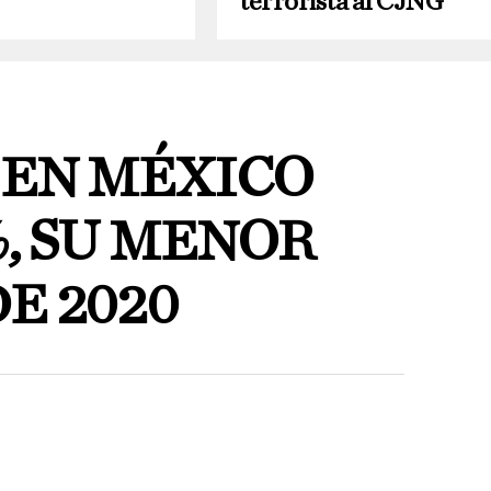
terrorista al CJNG
 EN MÉXICO
%, SU MENOR
E 2020