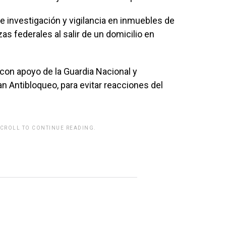
 investigación y vigilancia en inmuebles de
as federales al salir de un domicilio en
, con apoyo de la Guardia Nacional y
n Antibloqueo, para evitar reacciones del
SCROLL TO CONTINUE READING.
rwp id="243463"]