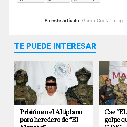
En este artículo
"Güero Conta”
,
cjng
TE PUEDE INTERESAR
Prisión en el Altiplano
Cae “El 
para heredero de “El
golpe qu