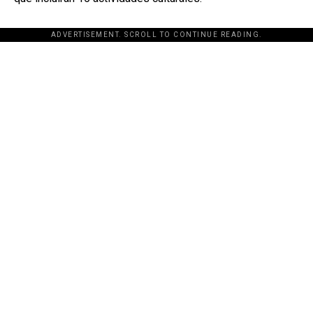
ADVERTISEMENT. SCROLL TO CONTINUE READING.
[adsforwp id="243463"]