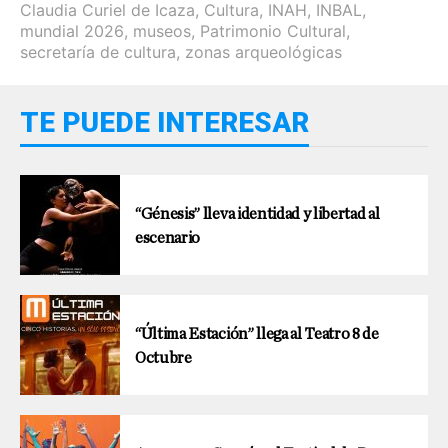
Claudia Curiel de Icaza
,
Cultura
,
INAH
,
INBAL
,
mundial 2026
,
museos
,
Patrimonio Cultural
,
secretaría de cultura
,
zonas arqueológicas
TE PUEDE INTERESAR
“Génesis” lleva identidad y libertad al
escenario
“Última Estación” llega al Teatro 8 de
Octubre