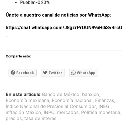
Puebla: -0.23%
Únete a nuestro canal de noticias por WhatsApp:
https://chat.whatsapp.com/J8gzrPrDUN99uHdiSvRrcO
Comparte esto:
Facebook
Twitter
WhatsApp
En este artículo
Banco de México
,
banxico
,
Economía mexicana
,
Economía nacional
,
Finanzas
,
Índice Nacional de Precios al Consumidor
,
INEGI
,
inflación México
,
INPC
,
mercados
,
Política monetaria
,
precios
,
tasa de interés