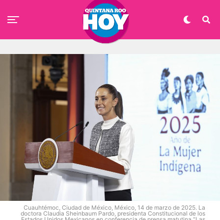
Cuauhtémoc, Ciudad de México, México, 14 de marzo de 2025. La
doctora Claudia Sheinbaum Pardo, presidenta Constitucional de los
Estados Unidos Mexicanos en conferencia de prensa matutina “Las