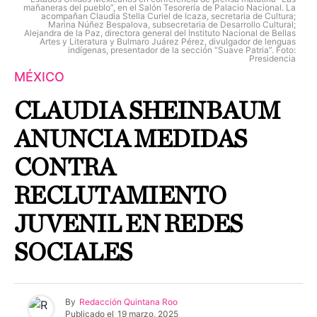
mañaneras del pueblo”, en el Salón Tesorería de Palacio Nacional. La
acompañan Claudia Stella Curiel de Icaza, secretaria de Cultura;
Marina Núñez Bespalova, subsecretaria de Desarrollo Cultural;
Alejandra de la Paz, directora general del Instituto Nacional de Bellas
Artes y Literatura y Bulmaro Juárez Pérez, divulgador de lenguas
indígenas, presentador de la sección “Suave Patria”. Foto:
Presidencia
MÉXICO
CLAUDIA SHEINBAUM
ANUNCIA MEDIDAS
CONTRA
RECLUTAMIENTO
JUVENIL EN REDES
SOCIALES
By
Redacción Quintana Roo
Publicado el
19 marzo, 2025