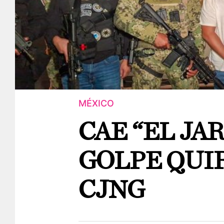
MÉXICO
CAE “EL JA
GOLPE QUI
CJNG