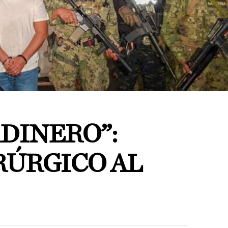
RDINERO”:
RÚRGICO AL