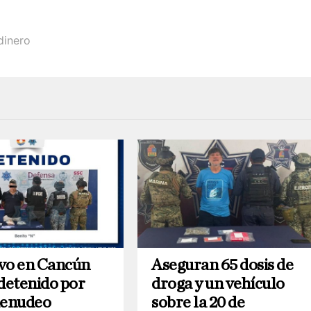
dinero
vo en Cancún
Aseguran 65 dosis de
 detenido por
droga y un vehículo
enudeo
sobre la 20 de