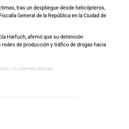
íctimas, tras un despliegue desde helicópteros,
Fiscalía General de la República en la Ciudad de
cía Harfuch, afirmó que su detención
s redes de producción y tráfico de drogas hacia
SCROLL TO CONTINUE READING.
rwp id="243463"]