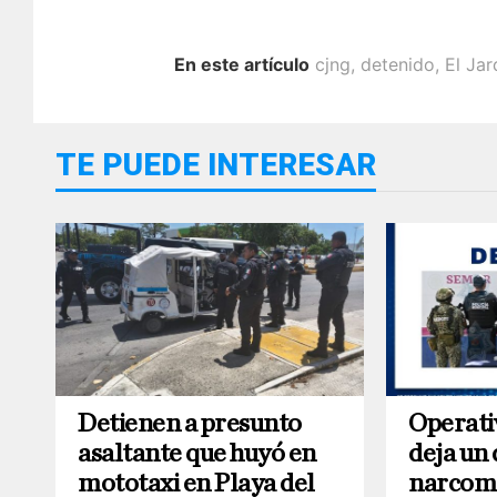
En este artículo
cjng
,
detenido
,
El Jar
TE PUEDE INTERESAR
Detienen a presunto
Operati
asaltante que huyó en
deja un
mototaxi en Playa del
narcom