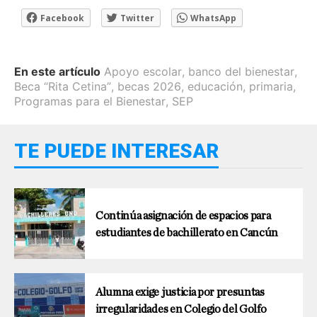
Facebook
Twitter
WhatsApp
En este artículo
Apoyo escolar
,
banco del bienestar
,
Beca “Rita Cetina”
,
becas 2026
,
educación
,
primaria
,
Programas para el Bienestar
,
SEP
TE PUEDE INTERESAR
Continúa asignación de espacios para
estudiantes de bachillerato en Cancún
Alumna exige justicia por presuntas
irregularidades en Colegio del Golfo