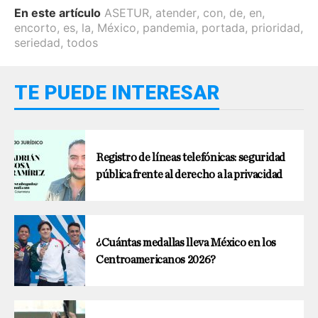
En este artículo
ASETUR
,
atender
,
con
,
de
,
en
,
encorto
,
es
,
la
,
México
,
pandemia
,
portada
,
prioridad
,
seriedad
,
todos
TE PUEDE INTERESAR
Registro de líneas telefónicas: seguridad
pública frente al derecho a la privacidad
¿Cuántas medallas lleva México en los
Centroamericanos 2026?