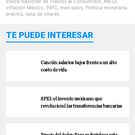
Índice Nacional de Precios al Consumidor
,
INEGI
,
inflación México
,
INPC
,
mercados
,
Política monetaria
,
precios
,
tasa de interés
TE PUEDE INTERESAR
Cancún: salarios bajos frente a un alto
costo de vida
SPEI: el invento mexicano que
revolucionó las transferencias bancarias