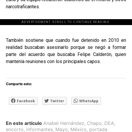
narcotraficantes.
ADVERTISEMENT. SCROLL TO CONTINUE READING.
[adsforwp id="243463"]
También sostiene que cuando fue detenido en 2010 en
realidad buscaban asesinarlo porque se negó a formar
parte del acuerdo que buscaba Felipe Calderón, quien
mantenía reuniones con los principales capos.
Comparte esto:
Facebook
Twitter
WhatsApp
En este artículo
Anabel Hernández
,
Chapo
,
DEA
,
encorto
,
informantes
,
Mayo
,
México
,
portada