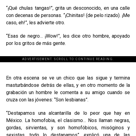
“¡Qué chulas tangas!”, grita un desconocido, en una calle
con decenas de personas. “¡Chinitas! (de pelo rizado). ¡Me
caso, eh!”, les advierte otro.
“Esas de negro… ¡Wow!”, les dice otro hombre, apoyado
por los gritos de más gente.
ADVERTISEMENT. SCROLL TO CONTINUE READING.
[adsforwp id="243463"]
En otra escena se ve un chico que las sigue y termina
masturbándose detrás de ellas, y en otro momento de la
grabación un hombre le comenta a su amigo cuando se
cruza con las jóvenes: “Son lesbianas”.
“Destapamos una alcantarilla de lo peor que hay en
México. La homofobia, el clasismo… Nos llaman negras,
gordas, sirvientas, y son homofóbicos, misóginos y
sexistas, todo lo destapamos”, explicó una de las