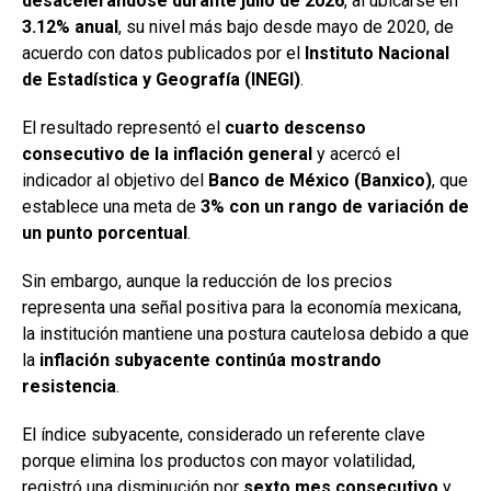
desacelerándose durante julio de 2026
, al ubicarse en
3.12% anual
, su nivel más bajo desde mayo de 2020, de
acuerdo con datos publicados por el
Instituto Nacional
de Estadística y Geografía (INEGI)
.
El resultado representó el
cuarto descenso
consecutivo de la inflación general
y acercó el
indicador al objetivo del
Banco de México (Banxico)
, que
establece una meta de
3% con un rango de variación de
un punto porcentual
.
Sin embargo, aunque la reducción de los precios
representa una señal positiva para la economía mexicana,
la institución mantiene una postura cautelosa debido a que
la
inflación subyacente continúa mostrando
resistencia
.
El índice subyacente, considerado un referente clave
porque elimina los productos con mayor volatilidad,
registró una disminución por
sexto mes consecutivo
y