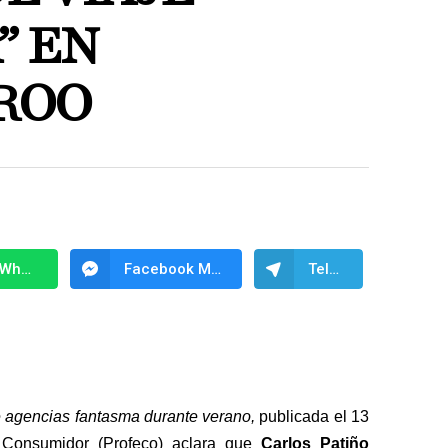
” EN
ROO
WhatsApp
Facebook Messenger
Telegram
 agencias fantasma durante verano,
publicada el 13
l Consumidor (Profeco) aclara que
Carlos Patiño