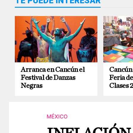
TE PUEDE INTERESAR
Arranca en Cancún el
Cancún 
Festival de Danzas
Feria d
Negras
Clases 
MÉXICO