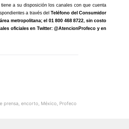
 tiene a su disposición los canales con que cuenta
espondientes a través del
Teléfono del Consumidor
 área metropolitana; el 01 800 468 8722, sin costo
ales oficiales en Twitter: @AtencionProfeco y en
e prensa
,
encorto
,
México
,
Profeco