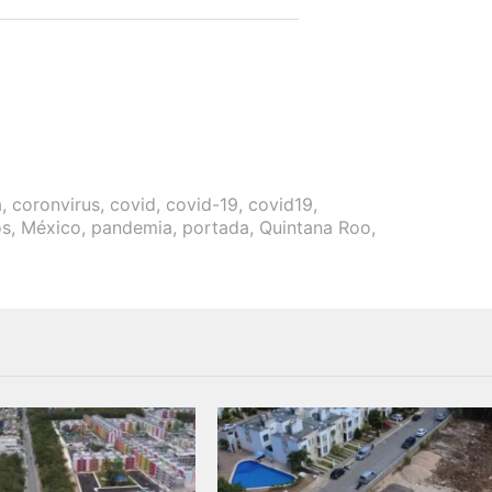
a
,
coronvirus
,
covid
,
covid-19
,
covid19
,
os
,
México
,
pandemia
,
portada
,
Quintana Roo
,