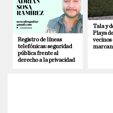
Tala y 
Playa d
Registro de líneas
vecinos
telefónicas: seguridad
marcan 
pública frente al
derecho a la privacidad