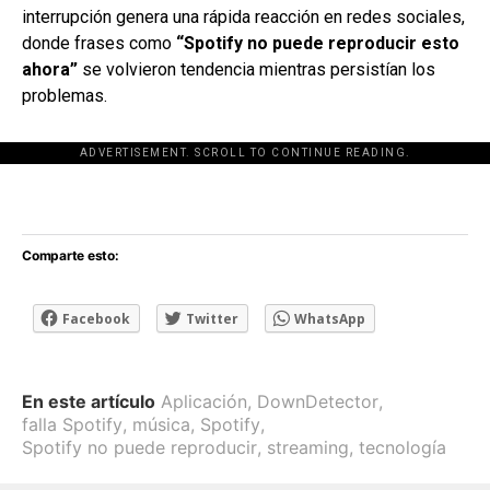
interrupción genera una rápida reacción en redes sociales,
donde frases como
“Spotify no puede reproducir esto
ahora”
se volvieron tendencia mientras persistían los
problemas.
ADVERTISEMENT. SCROLL TO CONTINUE READING.
[adsforwp id="243463"]
Comparte esto:
Facebook
Twitter
WhatsApp
En este artículo
Aplicación
,
DownDetector
,
falla Spotify
,
música
,
Spotify
,
Spotify no puede reproducir
,
streaming
,
tecnología