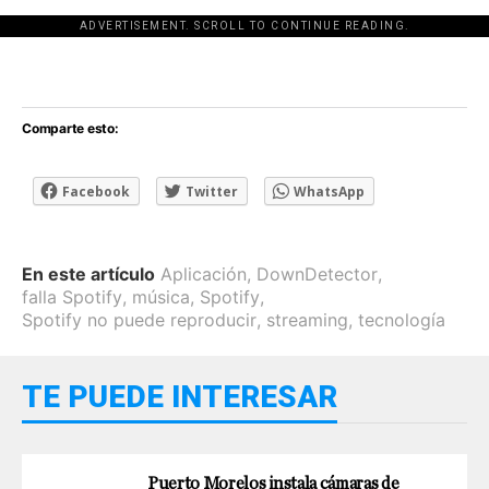
ADVERTISEMENT. SCROLL TO CONTINUE READING.
[adsforwp id="243463"]
Comparte esto:
Facebook
Twitter
WhatsApp
En este artículo
Aplicación
,
DownDetector
,
falla Spotify
,
música
,
Spotify
,
Spotify no puede reproducir
,
streaming
,
tecnología
TE PUEDE INTERESAR
Puerto Morelos instala cámaras de