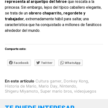
representa al arquetipo del héroe
que rescata a la
princesa. Sin embargo, lejos del típico caballero elegante,
se trata de un
obrero chaparrito, regordete y
trabajador
, extremadamente hábil para saltar, una
característica que ha conquistado a millones de fanáticos
alrededor del mundo.
Comparte esto:
Facebook
Twitter
WhatsApp
En este artículo
Cultura gamer
,
Donkey Kong
,
Historia de Mario
,
Mario Day
,
Nintendo
,
Shigeru Miyamoto
,
Super mario bros
,
videojuegos