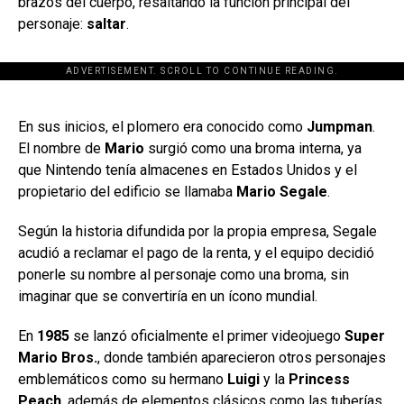
brazos del cuerpo, resaltando la función principal del
personaje:
saltar
.
ADVERTISEMENT. SCROLL TO CONTINUE READING.
[adsforwp id="243463"]
En sus inicios, el plomero era conocido como
Jumpman
.
El nombre de
Mario
surgió como una broma interna, ya
que Nintendo tenía almacenes en Estados Unidos y el
propietario del edificio se llamaba
Mario Segale
.
Según la historia difundida por la propia empresa, Segale
acudió a reclamar el pago de la renta, y el equipo decidió
ponerle su nombre al personaje como una broma, sin
imaginar que se convertiría en un ícono mundial.
En
1985
se lanzó oficialmente el primer videojuego
Super
Mario Bros.
, donde también aparecieron otros personajes
emblemáticos como su hermano
Luigi
y la
Princess
Peach
, además de elementos clásicos como las tuberías