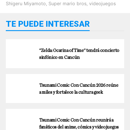
Shigeru Miyamoto
,
Super mario bros
,
videojuegos
TE PUEDE INTERESAR
“Zelda: Ocarina of Time” tendrá concierto
sinfónico en Cancún
Tsunami Comic Con Cancún 2026 reúne
a miles y fortalece la cultura geek
Tsunami Comic Con Cancún reunirá a
fanáticos del anime, cómics y videojuegos