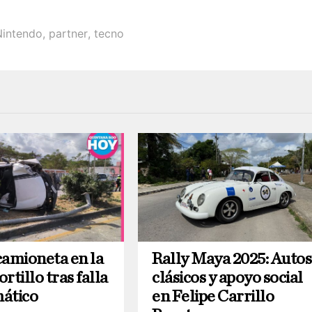
Nintendo
,
partner
,
tecno
camioneta en la
Rally Maya 2025: Autos
rtillo tras falla
clásicos y apoyo social
ático
en Felipe Carrillo