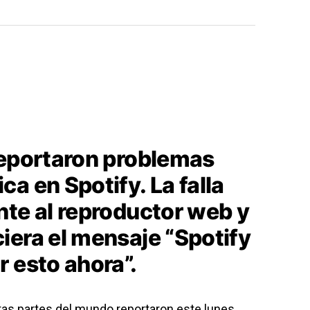
reportaron problemas
a en Spotify. La falla
nte al reproductor web y
iera el mensaje “Spotify
 esto ahora”.
tas partes del mundo reportaron este lunes