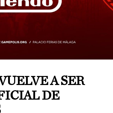
VUELVE A SER
FICIAL DE
S