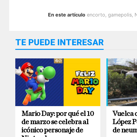
En este artículo
encorto
,
gamepolis
,
TE PUEDE INTERESAR
Mario Day: por qué el 10
Vuelca 
de marzo se celebra al
López Po
icónico personaje de
de neum