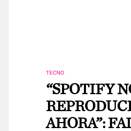
TECNO
“SPOTIFY 
REPRODUCI
AHORA”: FA