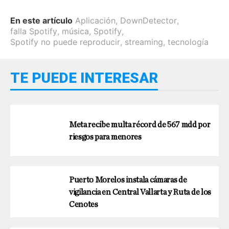
En este artículo
Aplicación
,
DownDetector
,
falla Spotify
,
música
,
Spotify
,
Spotify no puede reproducir
,
streaming
,
tecnología
TE PUEDE INTERESAR
Meta recibe multa récord de 567 mdd por
riesgos para menores
Puerto Morelos instala cámaras de
vigilancia en Central Vallarta y Ruta de los
Cenotes