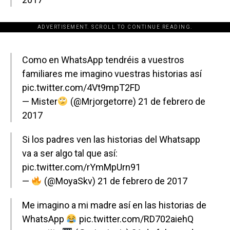
ADVERTISEMENT. SCROLL TO CONTINUE READING.
[adsforwp id="243463"]
Como en WhatsApp tendréis a vuestros
familiares me imagino vuestras historias así
pic.twitter.com/4Vt9mpT2FD
— Mister
(@Mrjorgetorre)
21 de febrero de
2017
Si los padres ven las historias del Whatsapp
va a ser algo tal que así:
pic.twitter.com/rYmMpUrn91
—
(@MoyaSkv)
21 de febrero de 2017
Me imagino a mi madre así en las historias de
WhatsApp
pic.twitter.com/RD702aiehQ